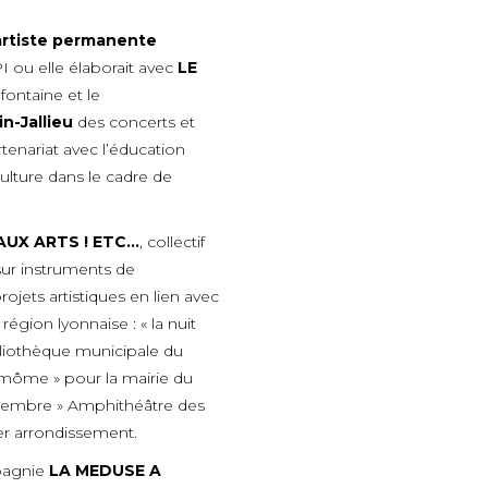
artiste permanente
I ou elle élaborait avec
LE
fontaine et le
-Jallieu
des concerts et
tenariat avec l’éducation
Culture dans le cadre de
 AUX ARTS ! ETC…
, collectif
sur instruments de
rojets artistiques en lien avec
égion lyonnaise : « la nuit
ibliothèque municipale du
’môme » pour la mairie du
cembre » Amphithéâtre des
1er arrondissement.
pagnie
LA MEDUSE A