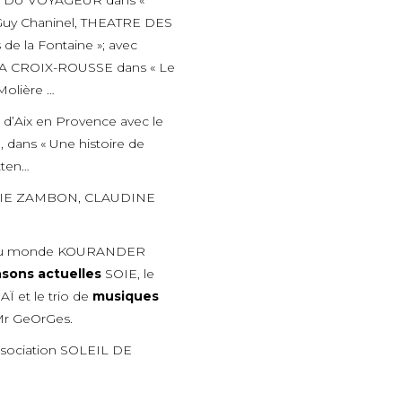
RE DU VOYAGEUR dans «
Guy Chaninel, THEATRE DES
e la Fontaine »; avec
LA CROIX-ROUSSE dans « Le
olière …
d’Aix en Provence avec le
 dans « Une histoire de
tten…
MARIE ZAMBON, CLAUDINE
du monde KOURANDER
sons actuelles
SOIE, le
 et le trio de
musiques
Mr GeOrGes.
ssociation SOLEIL DE