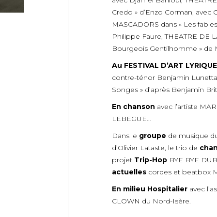
avec Djamel Bahloul, THEAT
Credo » d’Enzo Corman, avec 
MASCADORS dans « Les fables d
Philippe Faure, THEATRE DE 
Bourgeois Gentilhomme » de M
Au FESTIVAL D’ART LYRIQUE
contre-ténor Benjamin Lunetta,
Songes » d’après Benjamin Bri
En chanson
avec l’artiste 
LEBEGUE…
Dans le
groupe
de musique 
d’Olivier Lataste, le trio de
chan
projet
Trip-Hop
BYE BYE DUBAÏ
actuelles
cordes et beatbox 
En milieu Hospitalier
avec l’a
CLOWN du Nord-Isère.