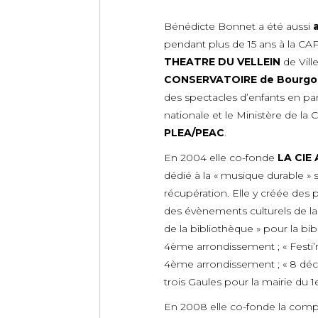
Bénédicte Bonnet a été aussi
pendant plus de 15 ans à la CAP
THEATRE DU VELLEIN
de Ville
CONSERVATOIRE de Bourgoin
des spectacles d’enfants en par
nationale et le Ministère de la 
PLEA/PEAC
.
En 2004 elle co-fonde
LA CIE
dédié à la « musique durable » 
récupération. Elle y créée des p
des évènements culturels de la r
de la bibliothèque » pour la b
4ème arrondissement ; « Festi
4ème arrondissement ; « 8 dé
trois Gaules pour la mairie du 
En 2008 elle co-fonde la com