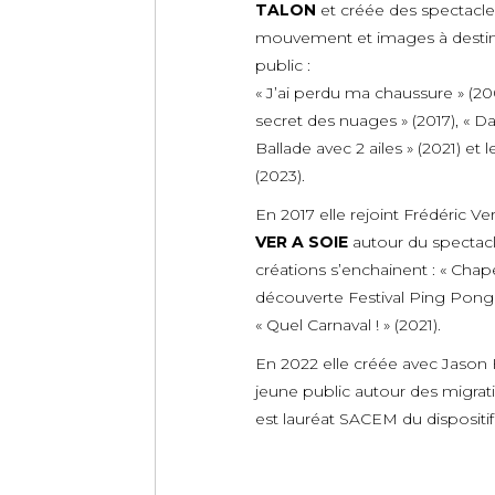
TALON
et créée des spectacle
mouvement et images à destina
public :
« J’ai perdu ma chaussure » (200
secret des nuages » (2017), « Da
Ballade avec 2 ailes » (2021) et 
(2023).
En 2017 elle rejoint Frédéric 
VER A SOIE
autour du spectacle
créations s’enchainent : « Chape
découverte Festival Ping Pong ;
« Quel Carnaval ! » (2021).
En 2022 elle créée avec Jason 
jeune public autour des migra
est lauréat SACEM du dispositi