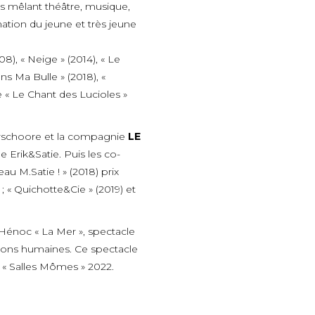
s mêlant théâtre, musique,
tion du jeune et très jeune
8), « Neige » (2014), « Le
ns Ma Bulle » (2018), «
le « Le Chant des Lucioles »
Verschoore et la compagnie
LE
 Erik&Satie. Puis les co-
au M.Satie ! » (2018) prix
 « Quichotte&Cie » (2019) et
Hénoc « La Mer », spectacle
tions humaines. Ce spectacle
f « Salles Mômes » 2022.