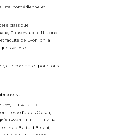
elliste, comédienne et
elle classique
aux, Conservatoire National
t faculté de Lyon, on la
iques variés et
crée, elle compose…pour tous
mbreuses :
huret, THEATRE DE
omnies » d’après Cioran;
pagnie TRAVELLING THEATRE
sien » de Bertold Brecht;