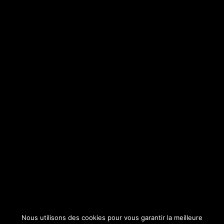
73630 SAINTE-REINE
CONTACT
MENTIONS LÉGALES
POLITIQUE DE CONFIDENTIALITÉ
RÉALISÉ PAR SBCOM
Nous utilisons des cookies pour vous garantir la meilleure