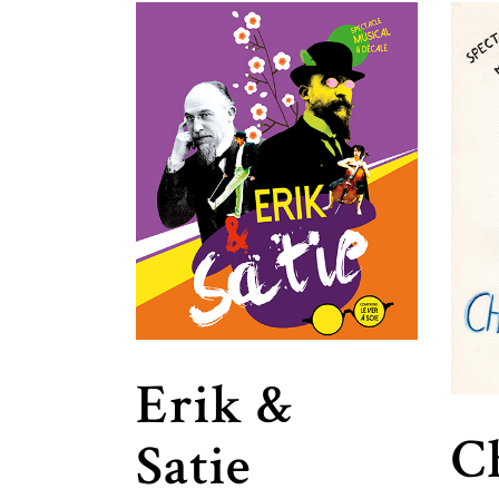
Erik &
C
Satie