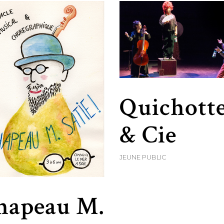
Quichott
& Cie
JEUNE PUBLIC
hapeau M.