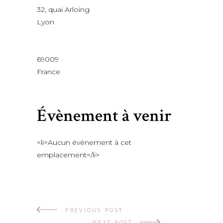
32, quai Arloing
Lyon
69009
France
Évènement à venir
<li>Aucun évènement à cet
emplacement</li>
PREVIOUS POST
NEXT POST